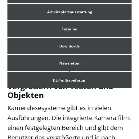
Arbeitsplatzausstattung
Termine
Downloads
Kameralesesysteme
Newsletter
DL-Teilhabeforum
Vergrößern von Texten und
Objekten
Kameralesesysteme gibt es in vielen
Ausführungen. Die integrierte Kamera filmt
einen festgelegten Bereich und gibt dem
Benutzer das vergrößerte und je nach