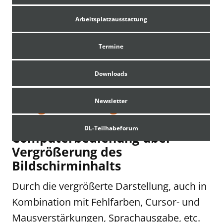
Arbeitsplatzausstattung
Termine
Downloads
Vergrößerung
Newsletter
DL-Teilhabeforum
Computerbedienung über
Vergrößerung des
Bildschirminhalts
Durch die vergrößerte Darstellung, auch in
Kombination mit Fehlfarben, Cursor- und
Mausverstärkungen, Sprachausgabe, etc.