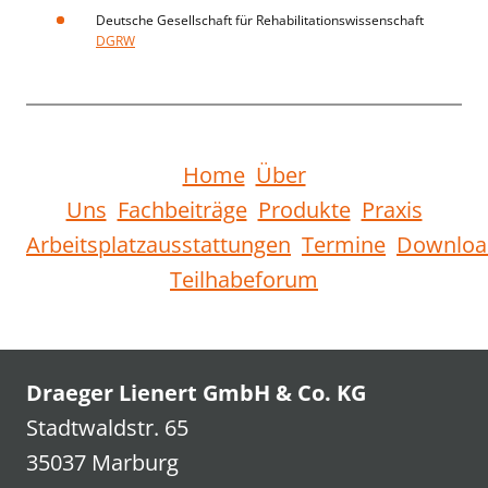
Deutsche Gesellschaft für Rehabilitationswissenschaft
DGRW
Home
Über
Uns
Fachbeiträge
Produkte
Praxis
Arbeitsplatzausstattungen
Termine
Downloa
Teilhabeforum
Draeger Lienert GmbH & Co. KG
Stadtwaldstr. 65
35037 Marburg