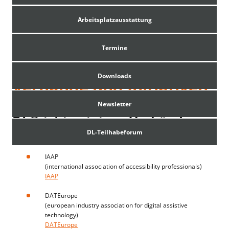
Arbeitsplatzausstattung
Termine
Downloads
Verbände und Initiativen
Newsletter
DL® ist in einigen Verbänden
aktiv, z.B.:
DL-Teilhabeforum
IAAP
(international association of accessibility professionals)
IAAP
DATEurope
(european industry association for digital assistive
technology)
DATEurope